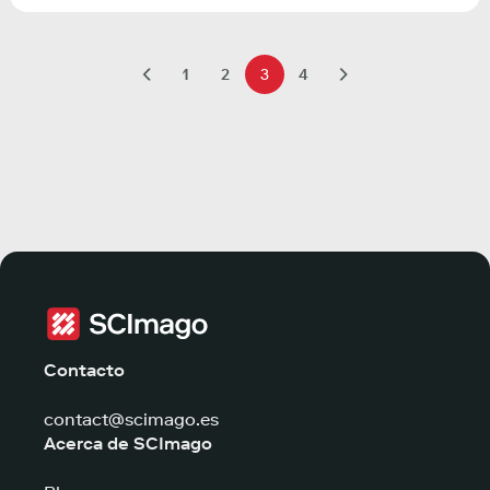
1
2
3
4
Contacto
contact@scimago.es
Acerca de SCImago