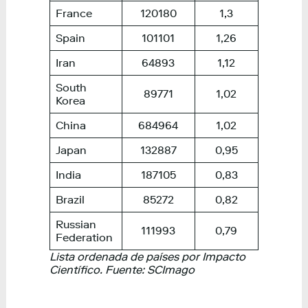
France
120180
1,3
Spain
101101
1,26
Iran
64893
1,12
South
89771
1,02
Korea
China
684964
1,02
Japan
132887
0,95
India
187105
0,83
Brazil
85272
0,82
Russian
111993
0,79
Federation
Lista ordenada de países por Impacto
Científico. Fuente: SCImago