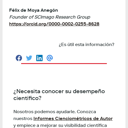
Félix de Moya Anegón
Founder of SCImago Research Group
https://orcid.org/0000-0002-0255-8628
¿Es útil esta información?
C
C
C
C
o
o
o
o
m
m
m
m
p
p
p
p
a
a
a
a
r
r
r
r
t
t
t
t
i
i
i
i
¿Necesita conocer su desempeño
r
r
r
r
científico?
e
e
e
p
n
n
n
o
F
T
L
r
a
w
i
c
Nosotros podemos ayudarle. Conozca
c
i
n
o
nuestros
Informes Cienciométricos de Autor
e
t
k
r
b
t
e
r
y empiece a mejorar su visibilidad científica